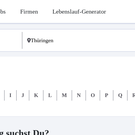
obs
Firmen
Lebenslauf-Generator
I
J
K
L
M
N
O
P
Q
g suchst Du?