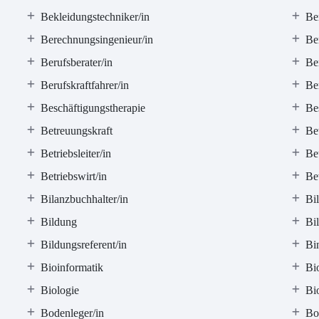
Bekleidungstechniker/in
Ber
Berechnungsingenieur/in
Be
Berufsberater/in
Ber
Berufskraftfahrer/in
Ber
Beschäftigungstherapie
Bes
Betreuungskraft
Bet
Betriebsleiter/in
Bet
Betriebswirt/in
Be
Bilanzbuchhalter/in
Bi
Bildung
Bil
Bildungsreferent/in
Bin
Bioinformatik
Bio
Biologie
Bio
Bodenleger/in
Bo