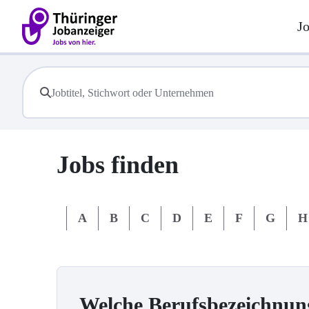
J
Jobs finden
#
A
B
C
D
E
F
G
H
Welche Berufsbezeichnun