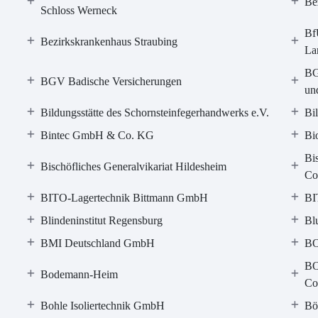
Be
Schloss Werneck
Bf
Bezirkskrankenhaus Straubing
La
BG
BGV Badische Versicherungen
un
Bildungsstätte des Schornsteinfegerhandwerks e.V.
Bi
Bintec GmbH & Co. KG
Bi
Bi
Bischöfliches Generalvikariat Hildesheim
Co
BITO-Lagertechnik Bittmann GmbH
BI
Blindeninstitut Regensburg
Bl
BMI Deutschland GmbH
BO
BO
Bodemann-Heim
Co
Bohle Isoliertechnik GmbH
Bö