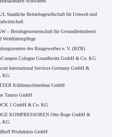
zirkskliniken Schwaben
UL Staatliche Betriebsgesellschaft für Umwelt und
ndwirtschaft
W – Berufsgenossenschaft für Gesundheitsdienst
d Wohlfahrtspflege
ldungszentren des Baugewerbes e. V. (BZB)
oCampus Cologne Grundbesitz GmbH & Co. KG
scuit International Services Germany GmbH &
. KG
TZER Kühlmaschinenbau GmbH
ue Taurus GmbH
CK 1 GmbH & Co. KG
GE KOMPRESSOREN Otto Boge GmbH &
. KG
llhoff Produktion GmbH