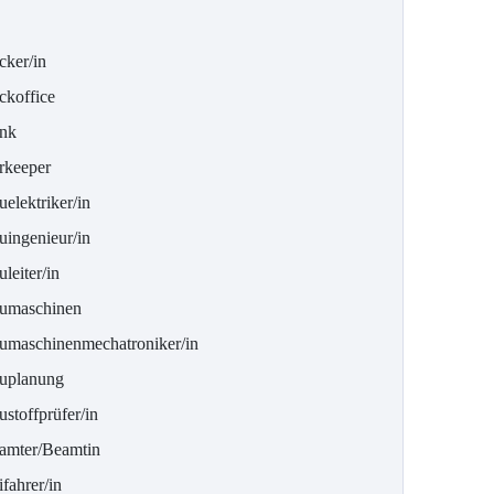
cker/in
ckoffice
nk
rkeeper
elektriker/in
uingenieur/in
leiter/in
umaschinen
umaschinenmechatroniker/in
uplanung
stoffprüfer/in
amter/Beamtin
fahrer/in