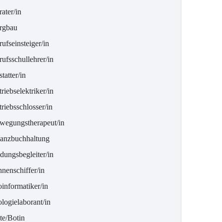
ater/in
rgbau
ufseinsteiger/in
ufsschullehrer/in
tatter/in
riebselektriker/in
riebsschlosser/in
wegungstherapeut/in
lanzbuchhaltung
dungsbegleiter/in
nenschiffer/in
informatiker/in
logielaborant/in
te/Botin