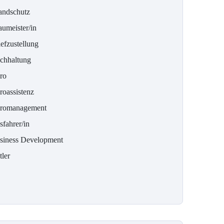
andschutz
aumeister/in
efzustellung
chhaltung
ro
roassistenz
romanagement
sfahrer/in
siness Development
tler