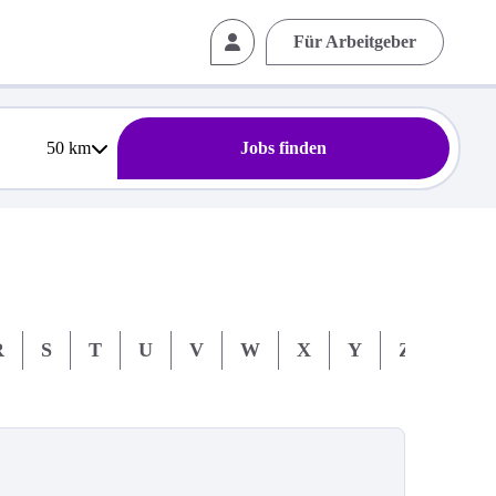
Für Arbeitgeber
50
km
Jobs finden
R
S
T
U
V
W
X
Y
Z