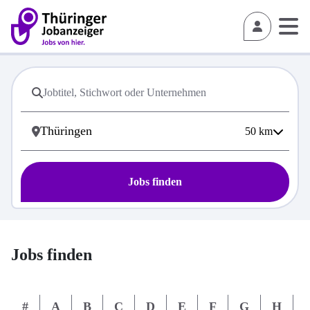
50
km
Jobs finden
Jobs finden
#
A
B
C
D
E
F
G
H
I