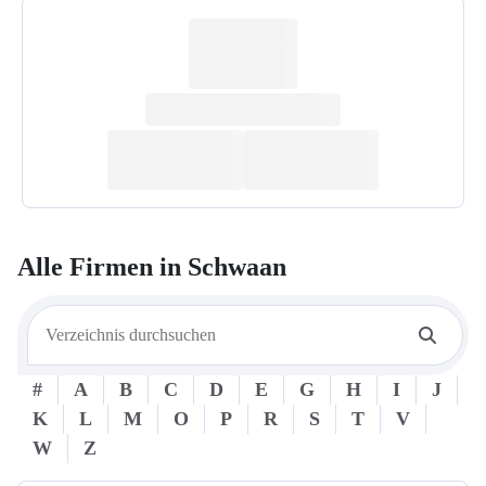
Alle Firmen in
Schwaan
#
A
B
C
D
E
G
H
I
J
K
L
M
O
P
R
S
T
V
W
Z