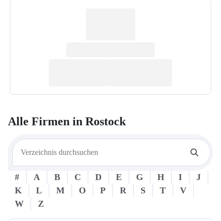
Alle Firmen in
Rostock
#
A
B
C
D
E
G
H
I
J
K
L
M
O
P
R
S
T
V
W
Z