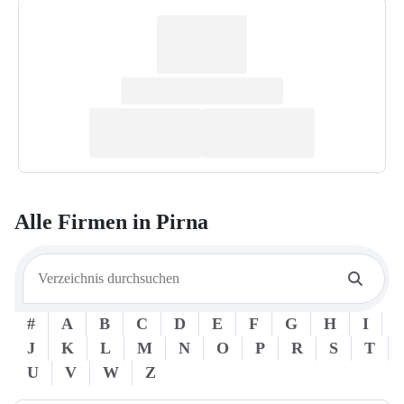
Alle Firmen in
Pirna
#
A
B
C
D
E
F
G
H
I
J
K
L
M
N
O
P
R
S
T
U
V
W
Z