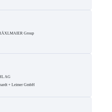
RÄXLMAIER Group
HL AG
hardt + Leimer GmbH