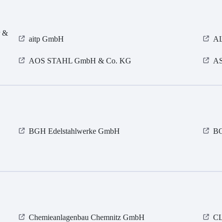
r &
aitp GmbH
AL
AOS STAHL GmbH & Co. KG
AS
BGH Edelstahlwerke GmbH
B
Chemieanlagenbau Chemnitz GmbH
CL