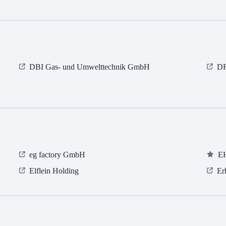
DBI Gas- und Umwelttechnik GmbH
D
eg factory GmbH
E
Elflein Holding
Er