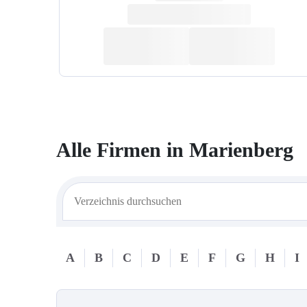
Alle Firmen in
Marienberg
A
B
C
D
E
F
G
H
I