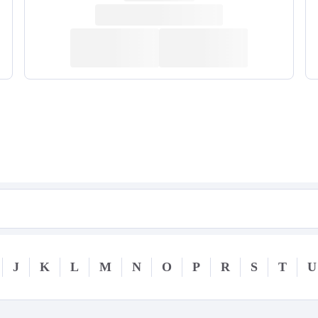
J
K
L
M
N
O
P
R
S
T
U