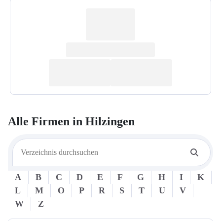
Alle Firmen in
Hilzingen
A
B
C
D
E
F
G
H
I
K
L
M
O
P
R
S
T
U
V
W
Z