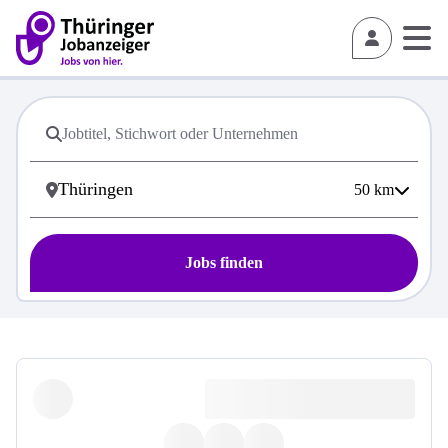
50
km
Jobs finden