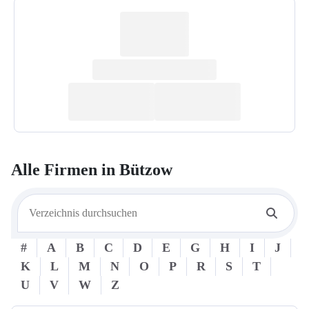
Alle Firmen in
Bützow
#
A
B
C
D
E
G
H
I
J
K
L
M
N
O
P
R
S
T
U
V
W
Z