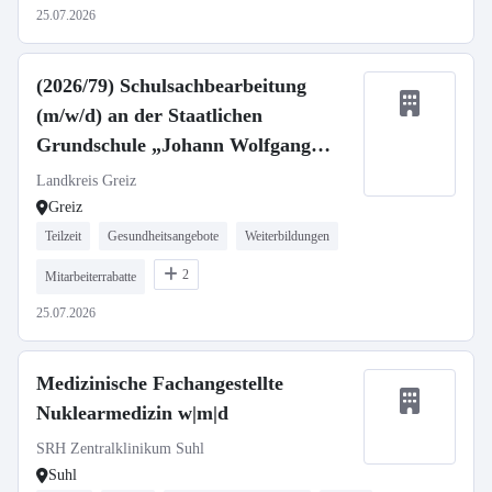
25.07.2026
(2026/79) Schulsachbearbeitung
(m/w/d) an der Staatlichen
Grundschule „Johann Wolfgang
Goethe“ und am Staatlichen
Landkreis Greiz
Förderzentrum „Friedrich Fröbel“
Greiz
in Greiz
Teilzeit
Gesundheitsangebote
Weiterbildungen
2
Mitarbeiterrabatte
25.07.2026
Medizinische Fachangestellte
Nuklearmedizin w|m|d
SRH Zentralklinikum Suhl
Suhl