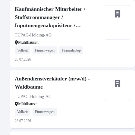
Kaufmännischer Mitarbeiter /
Stoffstrommanager /
Inputmengenakquisiteur /
Außendienstler m/w/d
TUPAG-Holding-AG
Mühlhausen
Vollzeit
Firmenwagen
Firmenlaptop
28.07.2026
Außendienstverkäufer (m/w/d) -
Waldbäume
TUPAG-Holding-AG
Mühlhausen
Vollzeit
Firmenwagen
28.07.2026