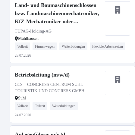
Land- und Baumaschinenschlossen
bzw. Landmaschinenmechatroniker,
KfZ-Mechatroniker oder
Nutzfahrzeugmechatroniker m/w/d
TUPAG-Holding-AG
Mühlhausen
Vollzeit
Firmenwagen
Weiterbildungen
Flexible Arbeitszeiten
28.07.2026
Betriebsleitung (m/w/d)
CCS – CONGRESS CENTRUM SUHL –
TOURISTIK UND CONGRESS GMBH
Suhl
Vollzeit
Teilzeit
Weiterbildungen
24.07.2026
Anlagenführer m/w/d