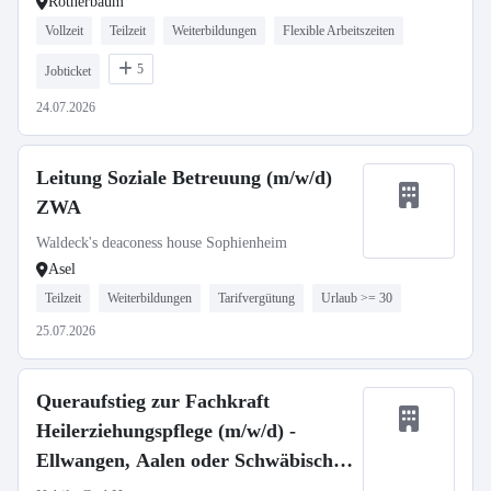
Rotherbaum
Vollzeit
Teilzeit
Weiterbildungen
Flexible Arbeitszeiten
5
Jobticket
24.07.2026
Leitung Soziale Betreuung (m/w/d)
ZWA
Waldeck's deaconess house Sophienheim
Asel
Teilzeit
Weiterbildungen
Tarifvergütung
Urlaub >= 30
25.07.2026
Queraufstieg zur Fachkraft
Heilerziehungspflege (m/w/d) -
Ellwangen, Aalen oder Schwäbisch
Gmünd