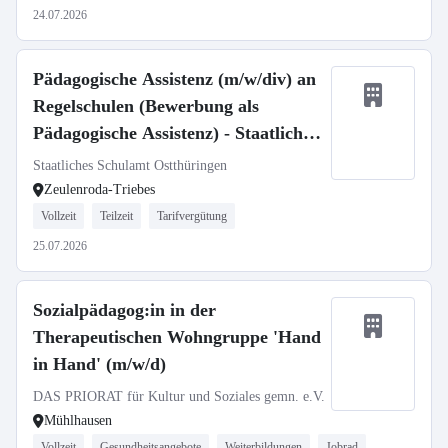
24.07.2026
Pädagogische Assistenz (m/w/div) an
Regelschulen (Bewerbung als
Pädagogische Assistenz) - Staatliche
Regelschule "Friedrich Solle"
Staatliches Schulamt Ostthüringen
Zeulenroda
Zeulenroda-Triebes
Vollzeit
Teilzeit
Tarifvergütung
25.07.2026
Sozialpädagog:in in der
Therapeutischen Wohngruppe 'Hand
in Hand' (m/w/d)
DAS PRIORAT für Kultur und Soziales gemn. e.V.
Mühlhausen
Vollzeit
Gesundheitsangebote
Weiterbildungen
Jobrad