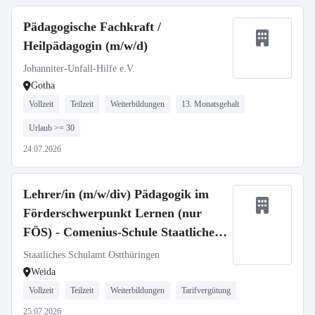
Pädagogische Fachkraft /
Heilpädagogin (m/w/d)
Johanniter-Unfall-Hilfe e.V.
Gotha
Vollzeit
Teilzeit
Weiterbildungen
13. Monatsgehalt
Urlaub >= 30
24.07.2026
Lehrer/in (m/w/div) Pädagogik im
Förderschwerpunkt Lernen (nur
FÖS) - Comenius-Schule Staatliches
regionales Förderzentrum Weida
Staatliches Schulamt Ostthüringen
Förderschwerpunkt Lernen
Weida
Vollzeit
Teilzeit
Weiterbildungen
Tarifvergütung
25.07.2026