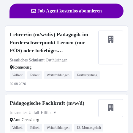
Job Agent kostenlos abonnieren
Lehrer/in (m/w/div) Pädagogik im
Förderschwerpunkt Lernen (nur
FÖS) oder beliebiges
sonderpädagogisches Fach -
Staatliches Schulamt Ostthüringen
Staatliches regionales Förderzentrum
Ronneburg
Ronneburg Förderschwerpunkt
Vollzeit
Teilzeit
Weiterbildungen
Tarifvergütung
Lernen
02.08.2026
Pädagogische Fachkraft (m/w/d)
Johanniter-Unfall-Hilfe e.V.
Amt Creuzburg
Vollzeit
Teilzeit
Weiterbildungen
13. Monatsgehalt