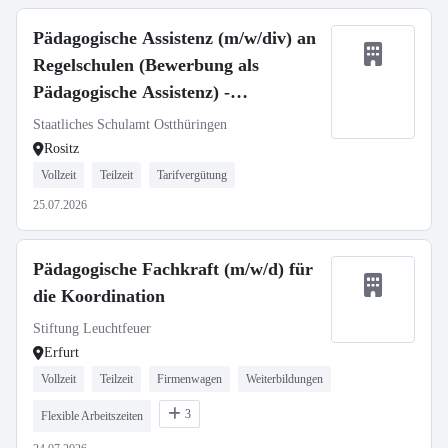
Pädagogische Assistenz (m/w/div) an
Regelschulen (Bewerbung als
Pädagogische Assistenz) -
INSOBEUM Rositz Staatliche
Staatliches Schulamt Ostthüringen
Regelschule
Rositz
Vollzeit
Teilzeit
Tarifvergütung
25.07.2026
Pädagogische Fachkraft (m/w/d) für
die Koordination
Stiftung Leuchtfeuer
Erfurt
Vollzeit
Teilzeit
Firmenwagen
Weiterbildungen
3
Flexible Arbeitszeiten