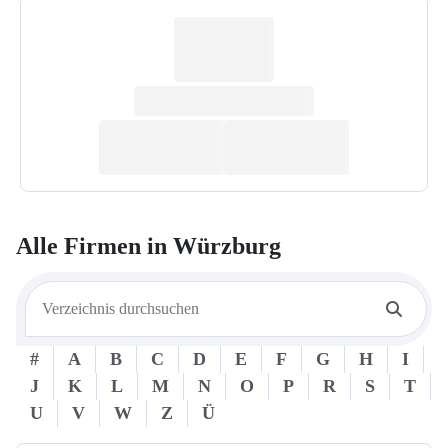
Alle Firmen in
Würzburg
#
A
B
C
D
E
F
G
H
I
J
K
L
M
N
O
P
R
S
T
U
V
W
Z
Ü