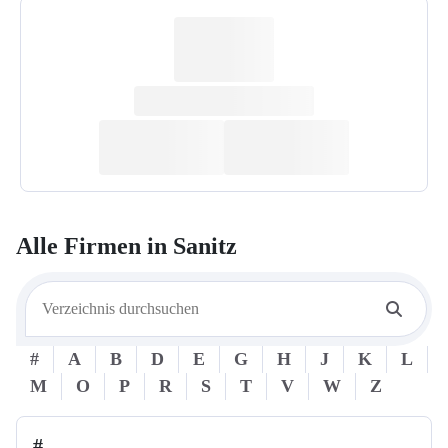
Alle Firmen in
Sanitz
#
A
B
D
E
G
H
J
K
L
M
O
P
R
S
T
V
W
Z
#