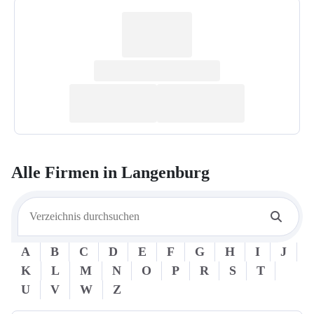
Alle Firmen in
Langenburg
A
B
C
D
E
F
G
H
I
J
K
L
M
N
O
P
R
S
T
U
V
W
Z