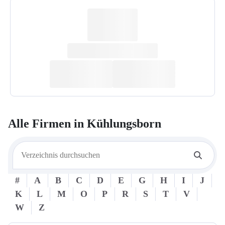
Alle Firmen in
Kühlungsborn
#
A
B
C
D
E
G
H
I
J
K
L
M
O
P
R
S
T
V
W
Z