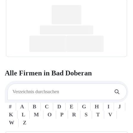
Alle Firmen in
Bad Doberan
#
A
B
C
D
E
G
H
I
J
K
L
M
O
P
R
S
T
V
W
Z