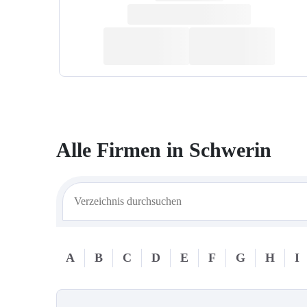
Alle Firmen in
Schwerin
A
B
C
D
E
F
G
H
I