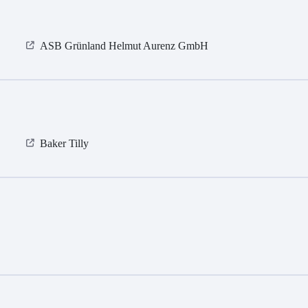
ASB Grün­land Helmut Au­renz GmbH
Baker Tilly