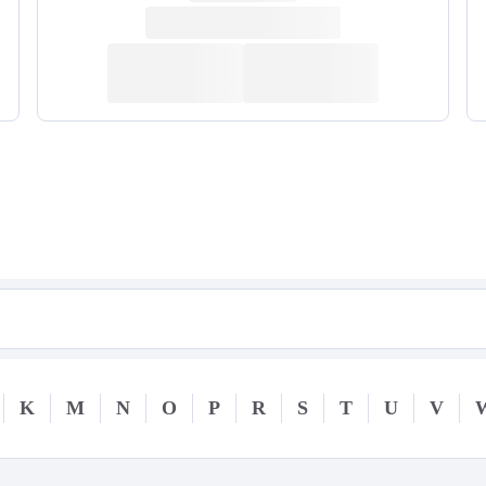
K
M
N
O
P
R
S
T
U
V