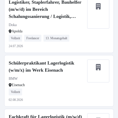
Logistiker, Staplerfahrer, Bauhelfer
(m/w/d) im Bereich
Schalungssanierung / Logistik,
Distribution Center Apolda
Doka
Apolda
Vollzeit
Freelancer
13. Monatsgehalt
24.07.2026
Schülerpraktikant Lagerlogistik
(w/m/x) im Werk Eisenach
BMW
Eisenach
Vollzeit
02.08.2026
Fachkraft für Lagerlogistik (m/w/d)