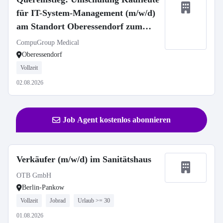
für IT-System-Management (m/w/d)
am Standort Oberessendorf zum
01.09.2026
CompuGroup Medical
Oberessendorf
Vollzeit
02.08.2026
Job Agent kostenlos abonnieren
Verkäufer (m/w/d) im Sanitätshaus
OTB GmbH
Berlin-Pankow
Vollzeit
Jobrad
Urlaub >= 30
01.08.2026