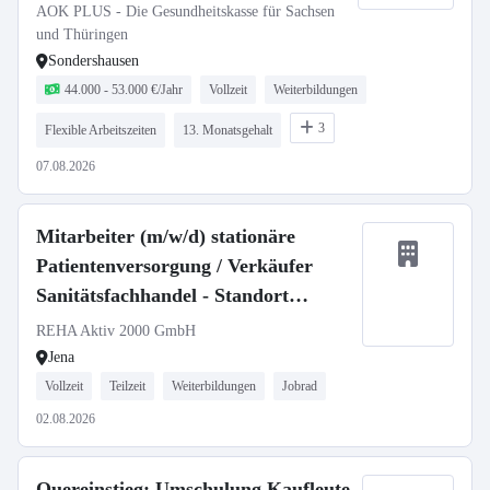
AOK PLUS - Die Gesundheitskasse für Sachsen
und Thüringen
Sondershausen
44.000 - 53.000 €/Jahr
Vollzeit
Weiterbildungen
3
Flexible Arbeitszeiten
13. Monatsgehalt
07.08.2026
Mitarbeiter (m/w/d) stationäre
Patientenversorgung / Verkäufer
Sanitätsfachhandel - Standort
Uniklinikum Jena
REHA Aktiv 2000 GmbH
Jena
Vollzeit
Teilzeit
Weiterbildungen
Jobrad
02.08.2026
Quereinstieg: Umschulung Kaufleute