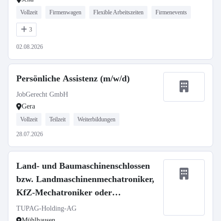
Vollzeit
Firmenwagen
Flexible Arbeitszeiten
Firmenevents
3
02.08.2026
Persönliche Assistenz (m/w/d)
JobGerecht GmbH
Gera
Vollzeit
Teilzeit
Weiterbildungen
28.07.2026
Land- und Baumaschinenschlossen
bzw. Landmaschinenmechatroniker,
KfZ-Mechatroniker oder
Nutzfahrzeugmechatroniker m/w/d
TUPAG-Holding-AG
Mühlhausen