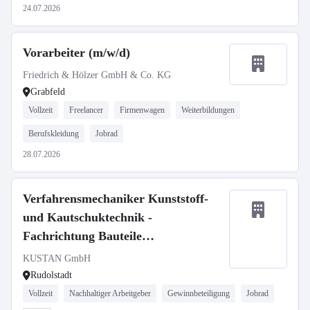
24.07.2026
Vorarbeiter (m/w/d)
Friedrich & Hölzer GmbH & Co. KG
Grabfeld
Vollzeit
Freelancer
Firmenwagen
Weiterbildungen
Berufskleidung
Jobrad
28.07.2026
Verfahrensmechaniker Kunststoff-
und Kautschuktechnik -
Fachrichtung Bauteile
(Kunststoffschlosser) (m/w/d)
KUSTAN GmbH
Rudolstadt
Vollzeit
Nachhaltiger Arbeitgeber
Gewinnbeteiligung
Jobrad