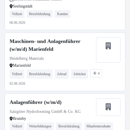
System
Seelingstädt
Vollzeit
Berufskleidung
Kantine
06.06.2026
Maschinen- und Anlagenführer
(w/m/d) Marienfeld
Heidelberg Materials
Marienfeld
4
Vollzeit
Berufskleidung
Jobrad
Jobticket
02.08.2026
Anlagenführer (w/m/d)
Salzgitter Hydroforming GmbH & Co. KG
Brumby
Vollzeit
Weiterbildungen
Berufskleidung
Mitarbeiterrabatte