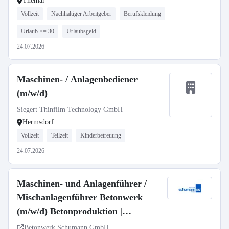
Themar
Vollzeit
Nachhaltiger Arbeitgeber
Berufskleidung
Urlaub >= 30
Urlaubsgeld
24.07.2026
Maschinen- / Anlagenbediener
(m/w/d)
Siegert Thinfilm Technology GmbH
Hermsdorf
Vollzeit
Teilzeit
Kinderbetreuung
24.07.2026
Maschinen- und Anlagenführer /
Mischanlagenführer Betonwerk
(m/w/d) Betonproduktion |
Maschinenbedienung | 1-Schicht-
Betonwerk Schumann GmbH