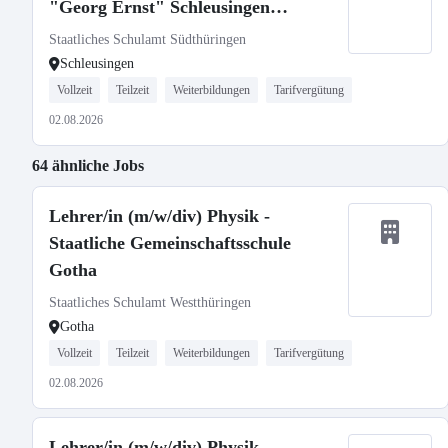
"Georg Ernst" Schleusingen
Staatliches Gymnasium
Staatliches Schulamt Südthüringen
Schleusingen
Vollzeit
Teilzeit
Weiterbildungen
Tarifvergütung
02.08.2026
64 ähnliche Jobs
Lehrer/in (m/w/div) Physik -
Staatliche Gemeinschaftsschule
Gotha
Staatliches Schulamt Westthüringen
Gotha
Vollzeit
Teilzeit
Weiterbildungen
Tarifvergütung
02.08.2026
Lehrer/in (m/w/div) Physik -