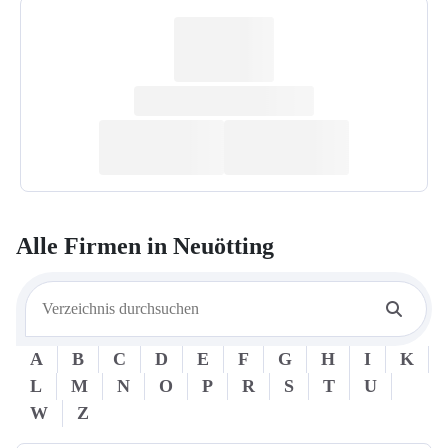
Alle Firmen in
Neuötting
A
B
C
D
E
F
G
H
I
K
L
M
N
O
P
R
S
T
U
W
Z