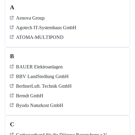
A
Aenova Group
Agotech IT-Systemhaus GmbH
ATOMA-MULTIPOND
B
BAUER Elektroanlagen
BBV LandSiedlung GmbH
BerlinerLuft. Technik GmbH
Berndt GmbH
Byodo Naturkost GmbH
C
Caritasverband für die Diözese Regensburg e.V.