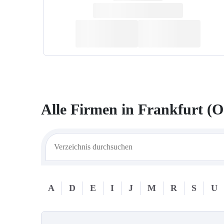
Alle Firmen in
Frankfurt (O
A
D
E
I
J
M
R
S
U