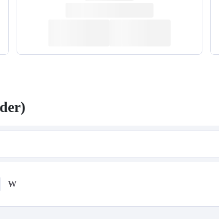
der)
W