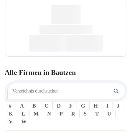
Alle Firmen in
Bautzen
#
A
B
C
D
F
G
H
I
J
K
L
M
N
P
R
S
T
U
V
W