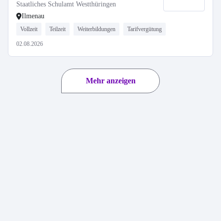
Ilmenau
Staatliches Schulamt Westthüringen
Ilmenau
Vollzeit
Teilzeit
Weiterbildungen
Tarifvergütung
02.08.2026
Mehr anzeigen