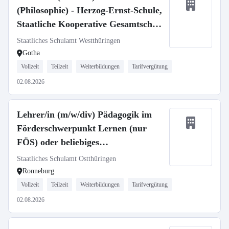
(Philosophie) - Herzog-Ernst-Schule,
Staatliche Kooperative Gesamtschule
des Landkreises Gotha
Staatliches Schulamt Westthüringen
Gotha
Vollzeit
Teilzeit
Weiterbildungen
Tarifvergütung
02.08.2026
Lehrer/in (m/w/div) Pädagogik im
Förderschwerpunkt Lernen (nur
FÖS) oder beliebiges
sonderpädagogisches Fach -
Staatliches Schulamt Ostthüringen
Staatliches regionales Förderzentrum
Ronneburg
Ronneburg Förderschwerpunkt
Vollzeit
Teilzeit
Weiterbildungen
Tarifvergütung
Lernen
02.08.2026