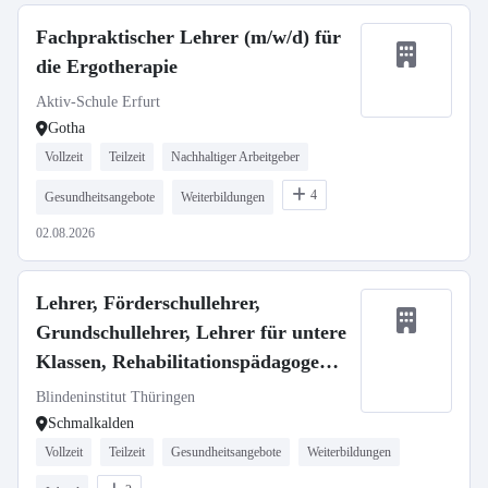
Fachpraktischer Lehrer (m/w/d) für
die Ergotherapie
Aktiv-Schule Erfurt
Gotha
Vollzeit
Teilzeit
Nachhaltiger Arbeitgeber
4
Gesundheitsangebote
Weiterbildungen
02.08.2026
Lehrer, Förderschullehrer,
Grundschullehrer, Lehrer für untere
Klassen, Rehabilitationspädagoge
(m/w/d)
Blindeninstitut Thüringen
Schmalkalden
Vollzeit
Teilzeit
Gesundheitsangebote
Weiterbildungen