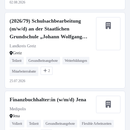
02.08.2026
(2026/79) Schulsachbearbeitung
(m/w/d) an der Staatlichen
Grundschule „Johann Wolfgang
Goethe“ und am Staatlichen
Landkreis Greiz
Förderzentrum „Friedrich Fröbel“
Greiz
in Greiz
Teilzeit
Gesundheitsangebote
Weiterbildungen
2
Mitarbeiterrabatte
25.07.2026
Finanzbuchhalter:in (w/m/d) Jena
Medipolis
Jena
Vollzeit
Teilzeit
Gesundheitsangebote
Flexible Arbeitszeiten