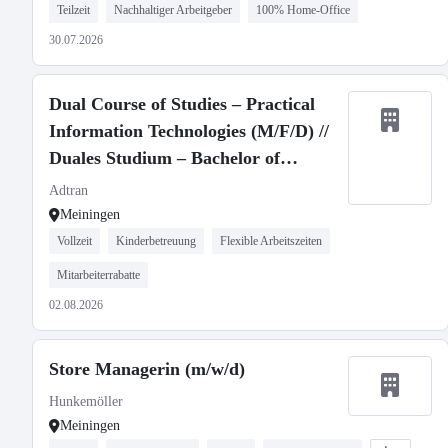
Teilzeit
Nachhaltiger Arbeitgeber
100% Home-Office
30.07.2026
Dual Course of Studies – Practical
Information Technologies (M/F/D) //
Duales Studium – Bachelor of
Engineering, Praktische Informatik
Adtran
(M/W/D)
Meiningen
Vollzeit
Kinderbetreuung
Flexible Arbeitszeiten
Mitarbeiterrabatte
02.08.2026
Store Managerin (m/w/d)
Hunkemöller
Meiningen