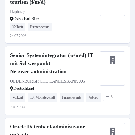
tourism (f/m/d)
Hapimag
Ostseebad Binz
Vollzeit
Firmenevents
24.07.2026
Senior Systemintegrator (w/m/d) IT
mit Schwerpunkt
Netzwerkadministration
OLDENBURGISCHE LANDESBANK AG
Deutschland
3
Vollzeit
13. Monatsgehalt
Firmenevents
Jobrad
28.07.2026
Oracle Datenbankadministrator
(m/w/d)