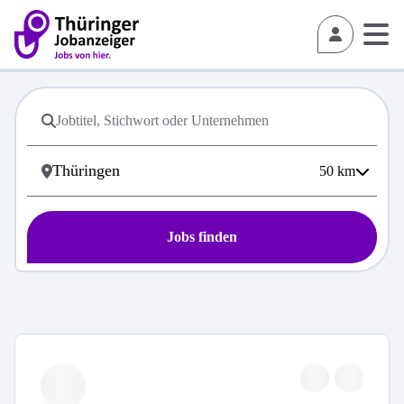
50
km
Jobs finden