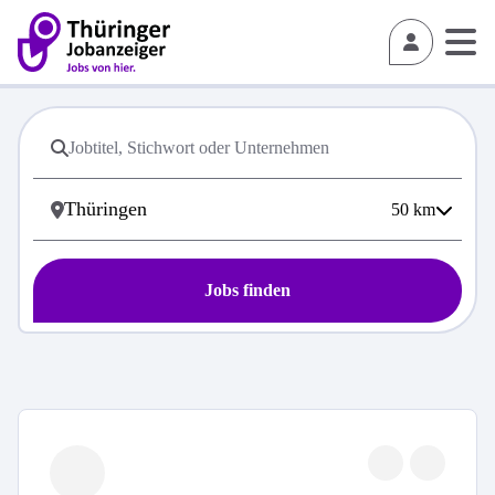
50
km
Jobs finden