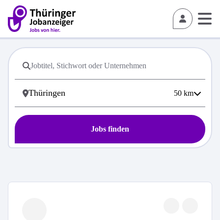
50
km
Jobs finden