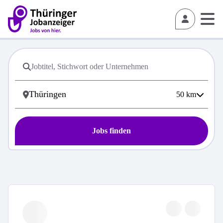
50
km
Jobs finden