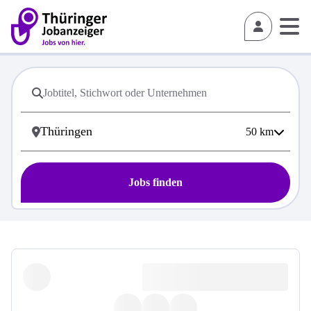
50
km
Jobs finden