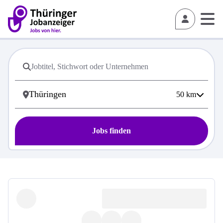
50
km
Jobs finden