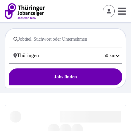
50
km
Jobs finden