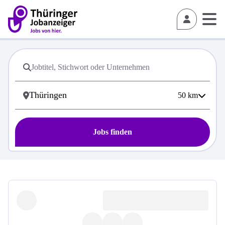
50
km
Jobs finden