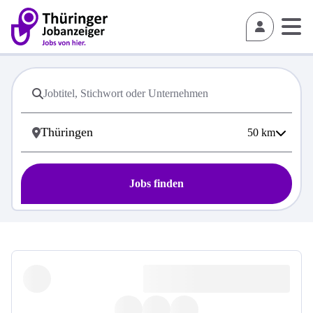
50
km
Jobs finden