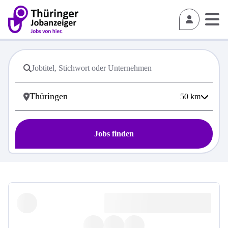
50
km
Jobs finden