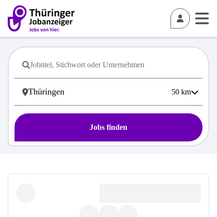
50
km
Jobs finden