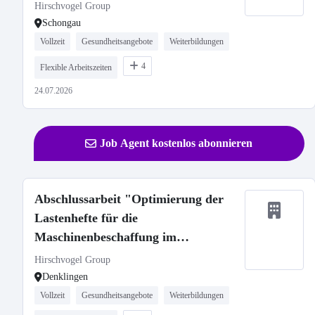
Zerspanung"
Hirschvogel Group
Schongau
Vollzeit
Gesundheitsangebote
Weiterbildungen
4
Flexible Arbeitszeiten
24.07.2026
Job Agent kostenlos abonnieren
Abschlussarbeit "Optimierung der
Lastenhefte für die
Maschinenbeschaffung im
Werkzeugbau"
Hirschvogel Group
Denklingen
Vollzeit
Gesundheitsangebote
Weiterbildungen