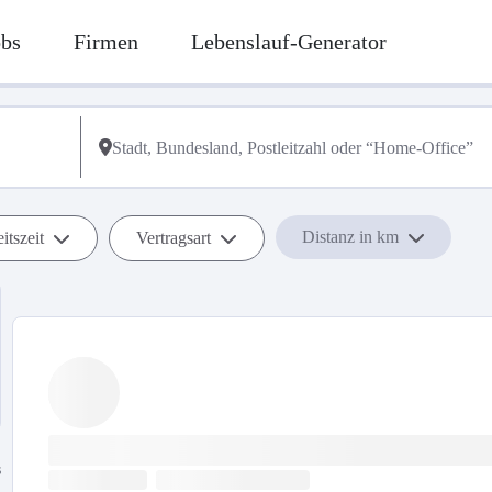
obs
Firmen
Lebenslauf-Generator
Distanz in km
itszeit
Vertragsart
s