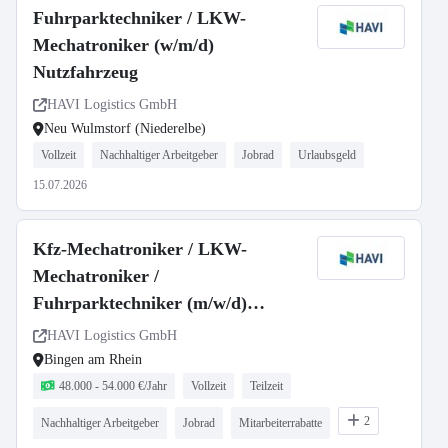
Fuhrparktechniker / LKW-
Mechatroniker (w/m/d)
Nutzfahrzeug
HAVI Logistics GmbH
Neu Wulmstorf (Niederelbe)
Vollzeit
Nachhaltiger Arbeitgeber
Jobrad
Urlaubsgeld
15.07.2026
Kfz-Mechatroniker / LKW-
Mechatroniker /
Fuhrparktechniker (m/w/d)
Nutzfahrzeugtechnik | LKW-
HAVI Logistics GmbH
Werkstatt | Fuhrpark
Bingen am Rhein
48.000 - 54.000 €/Jahr
Vollzeit
Teilzeit
2
Nachhaltiger Arbeitgeber
Jobrad
Mitarbeiterrabatte