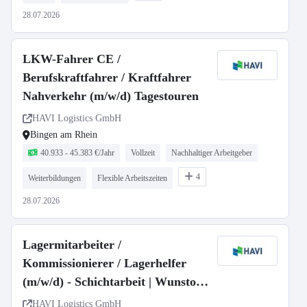
28.07.2026
LKW-Fahrer CE /
Berufskraftfahrer / Kraftfahrer
Nahverkehr (m/w/d) Tagestouren
HAVI Logistics GmbH
Bingen am Rhein
40.933 - 45.383 €/Jahr
Vollzeit
Nachhaltiger Arbeitgeber
4
Weiterbildungen
Flexible Arbeitszeiten
28.07.2026
Lagermitarbeiter /
Kommissionierer / Lagerhelfer
(m/w/d) - Schichtarbeit | Wunstorf
(bei Hannover in Niedersachsen)
HAVI Logistics GmbH