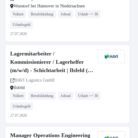
Wunstorf bei Hannover in Niedersachsen
Vollzeit
Berufskleidung
Jobrad
Urlaub >= 30
Urlaubsgeld
27.07.2026
Lagermitarbeiter /
Kommissionierer / Lagerhelfer
(m/w/d) - Schichtarbeit | Ilsfeld (bei
Heilbronn, Ludwigsburg,
HAVI Logistics GmbH
Bietigheim-Bissingen)
Ilsfeld
Vollzeit
Berufskleidung
Jobrad
Urlaub >= 30
Urlaubsgeld
27.07.2026
Manager Operations Engineering