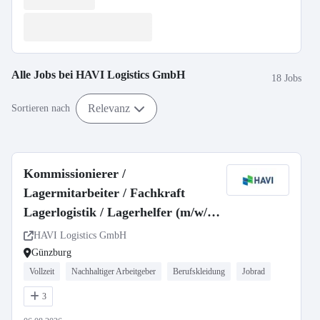
Alle Jobs bei
HAVI Logistics GmbH
18 Jobs
Relevanz
Sortieren nach
Kommissionierer /
Lagermitarbeiter / Fachkraft
Lagerlogistik / Lagerhelfer (m/w/d)
Lager & Logistik | Günzburg |
HAVI Logistics GmbH
Unbefristet
Günzburg
Vollzeit
Nachhaltiger Arbeitgeber
Berufskleidung
Jobrad
3