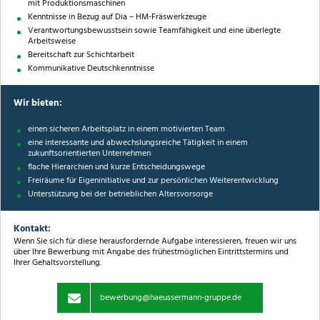
mit Produktionsmaschinen
Kenntnisse in Bezug auf Dia – HM-Fräswerkzeuge
Verantwortungsbewusstsein sowie Teamfähigkeit und eine überlegte
Arbeitsweise
Bereitschaft zur Schichtarbeit
Kommunikative Deutschkenntnisse
Wir bieten:
einen sicheren Arbeitsplatz in einem motivierten Team
eine interessante und abwechslungsreiche Tätigkeit in einem
zukunftsorientierten Unternehmen
flache Hierarchien und kurze Entscheidungswege
Freiräume für Eigeninitiative und zur persönlichen Weiterentwicklung
Unterstützung bei der betrieblichen Altersvorsorge
Kontakt:
Wenn Sie sich für diese herausfordernde Aufgabe interessieren, freuen wir uns
über Ihre Bewerbung mit Angabe des frühestmöglichen Eintrittstermins und
Ihrer Gehaltsvorstellung.
bewerbung@haeussermann-gruppe.de