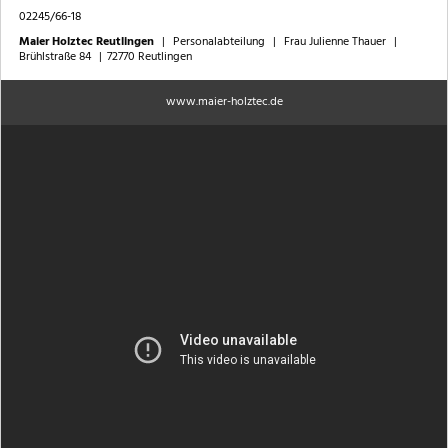
02245/66-18
Maier Holztec Reutlingen
|
Personalabteilung
|
Frau Julienne Thauer
|
Brühlstraße 84
|
72770 Reutlingen
www.maier-holztec.de